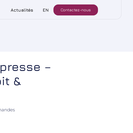
Contactez-nous
pétences
Actualités
EN
Contactez-nous
Actualités
EN
 presse –
it &
rnandes