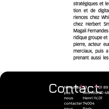
Contact
N’hésitez
33
01 89
pas à
Bouvelard
40 4
nous
Henri IV,
01
contacter
74004
pour
Paris