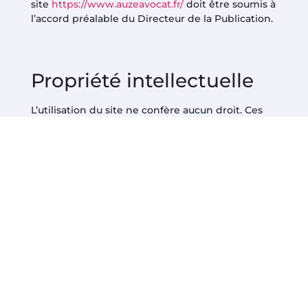
site
https://www.auzeavocat.fr/
doit être soumis à
l’accord préalable du Directeur de la Publication.
Propriété intellectuelle
L’utilisation du site ne confère aucun droit. Ces
droits restent la propriété exclusive du Cabinet
Auze Avocat. Tous les textes, articles, études,
photos, données, logos, marques et autres
éléments reproduits sur le site sont réservés et
protégés par le droit de la propriété
intellectuelle, notamment droits d’auteurs, droits
voisins, droit des marques. A ce titre et
conformément au Code de la Propriété
Intellectuelle, seule l’utilisation pour un usage
privé dans un cercle de famille est autorisée et
toute autre utilisation est constitutive de
contrefaçon et/ou d’atteinte aux droits voisins,
sanctionnées par le dit Code. En conséquence,